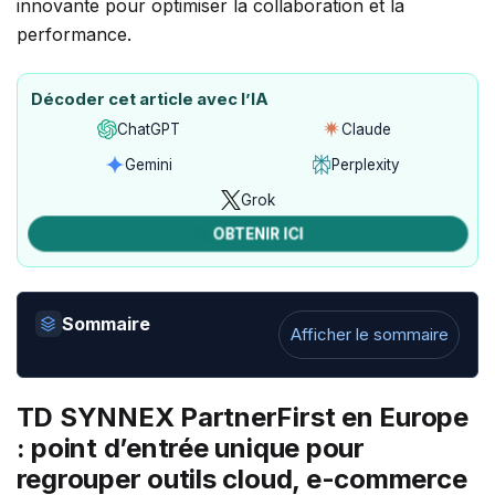
Décoder cet article avec l’IA
ChatGPT
Claude
Ouvrir
Ouvrir
avec
avec
Gemini
Perplexity
Ouvrir
Ouvrir
ChatGPT
Claude
avec
avec
Grok
Ouvrir
Gemini
Perplexity
avec
OBTENIR ICI
Grok
Sommaire
Afficher le sommaire
TD SYNNEX PartnerFirst en Europe
: point d’entrée unique pour
regrouper outils cloud, e-commerce