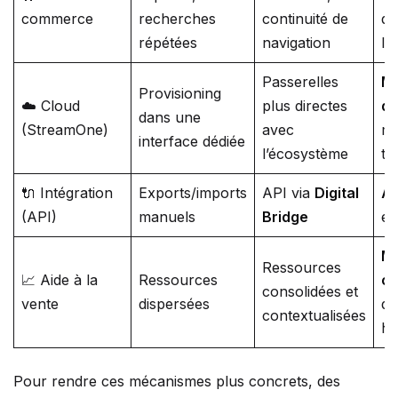
commerce
recherches
continuité de
qu
répétées
navigation
l’
Passerelles
Mo
Provisioning
☁️ Cloud
plus directes
d’
dans une
(StreamOne)
avec
me
interface dédiée
l’écosystème
tr
🔌 Intégration
Exports/imports
API via
Digital
Au
(API)
manuels
Bridge
et
Me
Ressources
📈 Aide à la
Ressources
co
consolidées et
vente
dispersées
di
contextualisées
h
Pour rendre ces mécanismes plus concrets, des