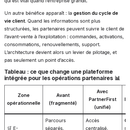
qui est vital quand l’entreprise grandit.
Un autre bénéfice apparaît : la
gestion du cycle de
vie client
. Quand les informations sont plus
structurées, les partenaires peuvent suivre le client de
l’avant-vente à l’exploitation : commandes, activations,
consommations, renouvellements, support.
L’architecture devient alors un levier de pilotage, et
pas seulement un point d’accès.
Tableau : ce que change une plateforme
intégrée pour les opérations partenaires 📊
Avec
Zone
Avant
PartnerFirst
Im
opérationnelle
(fragmenté)
(unifié)
Parcours
Accès
Ga
🛒 E-
séparés,
centralisé,
su