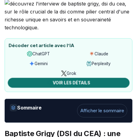
Décoder cet article avec l’IA
ChatGPT
Claude
Ouvrir
Ouvrir
avec
avec
Gemini
Perplexity
Ouvrir
Ouvrir
ChatGPT
Claude
avec
avec
Grok
Ouvrir
Gemini
Perplexity
avec
VOIR LES DÉTAILS
Grok
Sommaire
Afficher le sommaire
Baptiste Grigy (DSI du CEA) : une