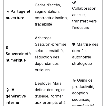
🤝
Cadre d’accès,
Collaboration
🧬
Partage et
segmentation,
accrue,
ouverture
contractualisation,
transfert vers
traçabilité
l’industrie
Arbitrage
SaaS/on-premise
🛡️ Maîtrise des
🔒
selon sensibilité,
données,
Souveraineté
réduction des
autonomie
numérique
dépendances
stratégique
critiques
🎯 Gains de
Déployer Maïa,
productivité,
🤖
IA
définir des règles
adoption
générative
d’usage, former
sécurisée,
interne
aux prompts et à
compétitivité