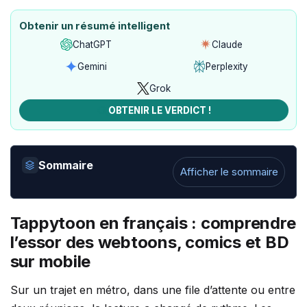
Obtenir un résumé intelligent
ChatGPT
Claude
Ouvrir
Ouvrir
avec
avec
Gemini
Perplexity
Ouvrir
Ouvrir
ChatGPT
Claude
avec
avec
Grok
Ouvrir
Gemini
Perplexity
avec
OBTENIR LE VERDICT !
Grok
Sommaire
Afficher le sommaire
Tappytoon en français : comprendre
l’essor des webtoons, comics et BD
sur mobile
Sur un trajet en métro, dans une file d’attente ou entre