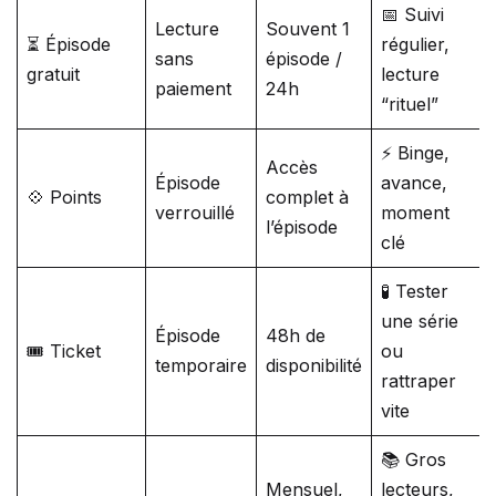
📅 Suivi
Lecture
Souvent 1
⏳ Épisode
régulier,
sans
épisode /
gratuit
lecture
paiement
24h
“rituel”
⚡ Binge,
Accès
Épisode
avance,
💠 Points
complet à
verrouillé
moment
l’épisode
clé
🧪 Tester
une série
Épisode
48h de
🎟️ Ticket
ou
temporaire
disponibilité
rattraper
vite
📚 Gros
Mensuel,
lecteurs,