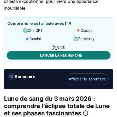
Comprendre cet article avec l’IA
ChatGPT
Claude
Ouvrir
Ouvrir
avec
avec
Gemini
Perplexity
Ouvrir
Ouvrir
ChatGPT
Claude
avec
avec
Grok
Ouvrir
Gemini
Perplexity
avec
LANCER LA RECHERCHE
Grok
Sommaire
Afficher le sommaire
Lune de sang du 3 mars 2026 :
comprendre l’éclipse totale de Lune
et ses phases fascinantes 🌕