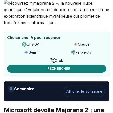
Choisir une IA pour résumer
ChatGPT
Claude
Ouvrir
Ouvrir
avec
avec
Gemini
Perplexity
Ouvrir
Ouvrir
ChatGPT
Claude
avec
avec
Grok
Ouvrir
Gemini
Perplexity
avec
RECHERCHER
Grok
Sommaire
Afficher le sommaire
Microsoft dévoile Majorana 2 : une