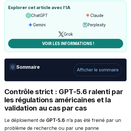
Explorer cet article avec l’IA
ChatGPT
Claude
Ouvrir
Ouvrir
avec
avec
Gemini
Perplexity
Ouvrir
Ouvrir
ChatGPT
Claude
avec
avec
Grok
Ouvrir
Gemini
Perplexity
avec
VOIR LES INFORMATIONS !
Grok
Sommaire
Afficher le sommaire
Contrôle strict : GPT-5.6 ralenti par
les régulations américaines et la
validation au cas par cas
Le déploiement de
GPT-5.6
n’a pas été freiné par un
problème de recherche ou par une panne