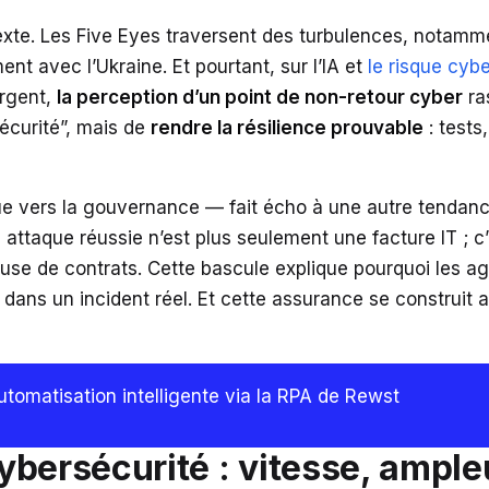
 texte. Les Five Eyes traversent des turbulences, notam
nt avec l’Ukraine. Et pourtant, sur l’IA et
le risque cybe
rgent,
la perception d’un point de non-retour cyber
ra
 sécurité”, mais de
rendre la résilience prouvable
: tests
e vers la gouvernance — fait écho à une autre tendance
taque réussie n’est plus seulement une facture IT ; c’
ause de contrats. Cette bascule explique pourquoi les ag
ent dans un incident réel. Et cette assurance se construit
tomatisation intelligente via la RPA de Rewst
bersécurité : vitesse, ample