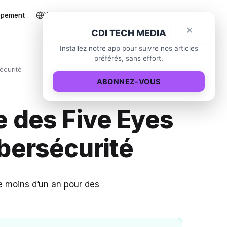
ppement
Web et e-commerce
Nous écrire
×
CDI TECH MEDIA
Installez notre app pour suivre nos articles
préférés, sans effort.
sécurité
ABONNEZ-VOUS
te des Five Eyes
ybersécurité