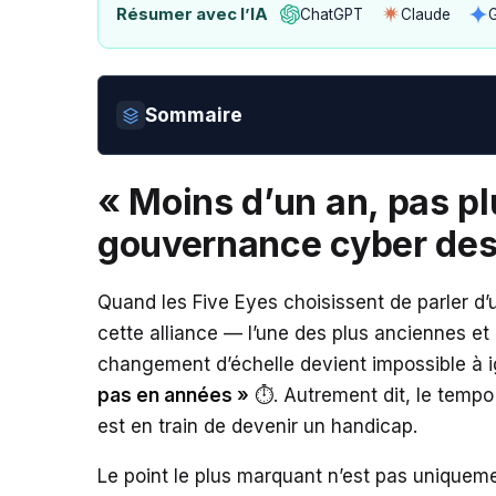
Résumer avec l’IA
ChatGPT
Claude
Ouvrir
Ouvrir
avec
avec
ChatGPT
Claude
Sommaire
« Moins d’un an, pas pl
gouvernance cyber des
Quand les Five Eyes choisissent de parler d’
cette alliance — l’une des plus anciennes e
changement d’échelle devient impossible à igno
pas en années »
⏱️. Autrement dit, le tempo
est en train de devenir un handicap.
Le point le plus marquant n’est pas uniquemen