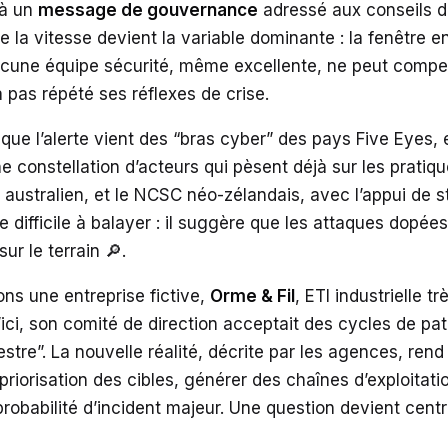
 à un
message de gouvernance
adressé aux conseils d’
a vitesse devient la variable dominante : la fenêtre ent
aucune équipe sécurité, même excellente, ne peut compen
 pas répété ses réflexes de crise.
que l’alerte vient des “bras cyber” des pays Five Eyes
ne constellation d’acteurs qui pèsent déjà sur les pratiq
australien, et le NCSC néo-zélandais, avec l’appui de s
ifficile à balayer : il suggère que les attaques dopées
ur le terrain 🔎.
ns une entreprise fictive,
Orme & Fil
, ETI industrielle 
ci, son comité de direction acceptait des cycles de pat
tre”. La nouvelle réalité, décrite par les agences, rend
 priorisation des cibles, générer des chaînes d’exploitatio
obabilité d’incident majeur. Une question devient centr