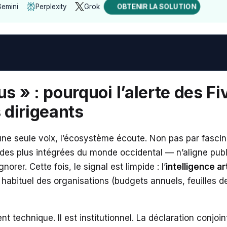
Gemini
Perplexity
Grok
OBTENIR LA SOLUTION
Ouvrir
Ouvrir
Ouvrir
avec
avec
avec
Gemini
Perplexity
Grok
us » : pourquoi l’alerte des F
 dirigeants
une seule voix, l’écosystème écoute. Non pas par fascin
t des plus intégrées du monde occidental — n’aligne p
rer. Cette fois, le signal est limpide : l’
intelligence ar
 habituel des organisations (budgets annuels, feuilles d
t technique. Il est institutionnel. La déclaration conjo