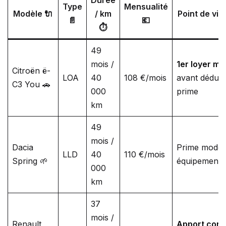
Durée
Type
Mensualité
Modèle 🔌
/ km
Point de vig
📄
💶
⏱️
49
mois /
1er loyer ma
Citroën ë-
LOA
40
108 €/mois
avant déduct
C3 You 🚗
000
prime
km
49
mois /
Dacia
Prime modes
LLD
40
110 €/mois
Spring 🌱
équipement à
000
km
37
mois /
Renault
Apport cond