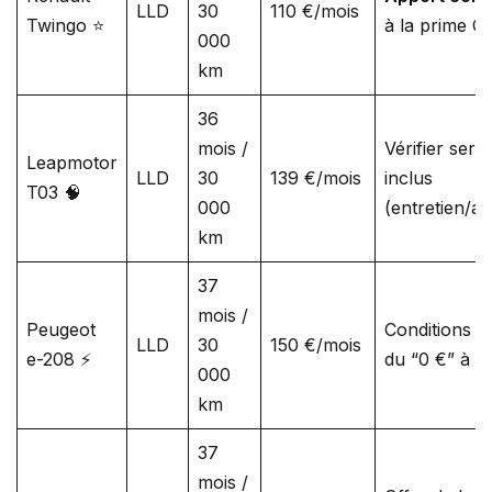
LLD
30
110 €/mois
Twingo ⭐
à la prime C
000
km
36
mois /
Vérifier serv
Leapmotor
LLD
30
139 €/mois
inclus
T03 🧠
000
(entretien/as
km
37
mois /
Peugeot
Conditions e
LLD
30
150 €/mois
e-208 ⚡
du “0 €” à c
000
km
37
mois /