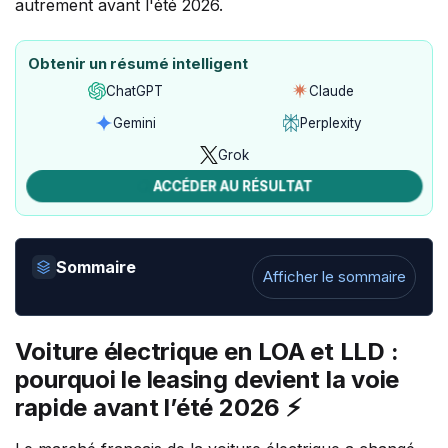
Obtenir un résumé intelligent
ChatGPT
Claude
Ouvrir
Ouvrir
avec
avec
Gemini
Perplexity
Ouvrir
Ouvrir
ChatGPT
Claude
avec
avec
Grok
Ouvrir
Gemini
Perplexity
avec
ACCÉDER AU RÉSULTAT
Grok
Sommaire
Afficher le sommaire
Voiture électrique en LOA et LLD :
pourquoi le leasing devient la voie
rapide avant l’été 2026 ⚡