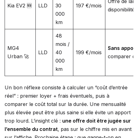
Offre de lan
Kia EV2 🆕
LLD
30
197 €/mois
disponibilité 
000
km
48
mois /
MG4
Sans apport
LLD
40
199 €/mois
Urban 🚀
comparer coû
000
km
Un bon réflexe consiste à calculer un “coût d’entrée
réel” : premier loyer + frais éventuels, puis à
comparer le coût total sur la durée. Une mensualité
plus élevée peut être plus saine si elle évite un apport
trop lourd. L’insight clé :
une offre doit être jugée sur
l’ensemble du contrat
, pas sur le chiffre mis en avant
sur l’affiche. Prochaine étape : que gagne-t-on en