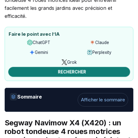
Faire le point avec l’IA
ChatGPT
Claude
Ouvrir
Ouvrir
avec
avec
Gemini
Perplexity
Ouvrir
Ouvrir
ChatGPT
Claude
avec
avec
Grok
Ouvrir
Gemini
Perplexity
avec
RECHERCHER
Grok
Sommaire
Afficher le sommaire
Segway Navimow X4 (X420) : un
robot tondeuse 4 roues motrices