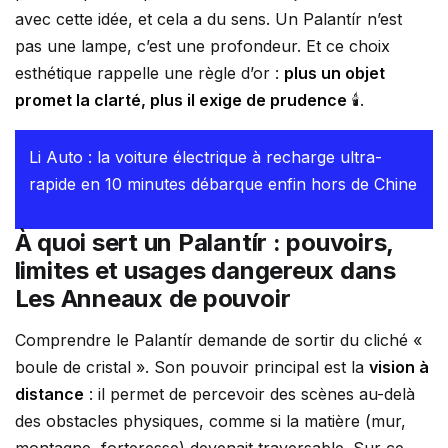
avec cette idée, et cela a du sens. Un Palantír n’est
pas une lampe, c’est une profondeur. Et ce choix
esthétique rappelle une règle d’or :
plus un objet
promet la clarté, plus il exige de prudence
🕯️.
Li Auto : la voiture électrique à recharge ultra-
rapide en 10 minutes débarque enfin hors de Chine
À quoi sert un Palantír : pouvoirs,
limites et usages dangereux dans
Les Anneaux de pouvoir
Comprendre le Palantír demande de sortir du cliché «
boule de cristal ». Son pouvoir principal est la
vision à
distance
: il permet de percevoir des scènes au-delà
des obstacles physiques, comme si la matière (mur,