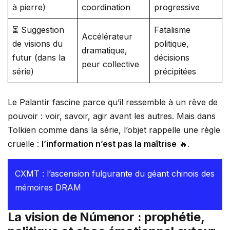
à pierre)
coordination
progressive
⏳ Suggestion
Fatalisme
Accélérateur
de visions du
politique,
dramatique,
futur (dans la
décisions
peur collective
série)
précipitées
Le Palantír fascine parce qu’il ressemble à un rêve de
pouvoir : voir, savoir, agir avant les autres. Mais dans
Tolkien comme dans la série, l’objet rappelle une règle
cruelle :
l’information n’est pas la maîtrise
🔥.
CXMT : l’ascension fulgurante du géant chinois des
mémoires DRAM
La vision de Númenor : prophétie,