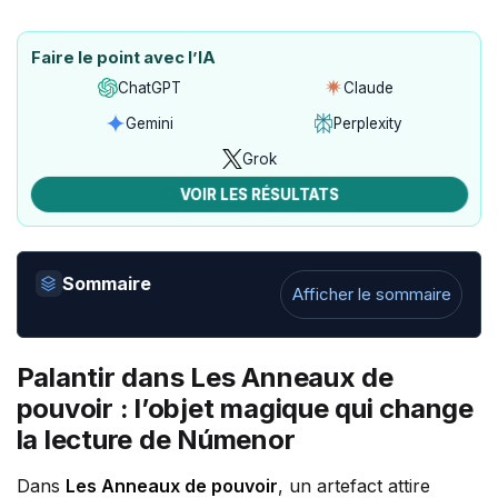
Faire le point avec l’IA
ChatGPT
Claude
Ouvrir
Ouvrir
avec
avec
Gemini
Perplexity
Ouvrir
Ouvrir
ChatGPT
Claude
avec
avec
Grok
Ouvrir
Gemini
Perplexity
avec
VOIR LES RÉSULTATS
Grok
Sommaire
Afficher le sommaire
Palantir dans Les Anneaux de
pouvoir : l’objet magique qui change
la lecture de Númenor
Dans
Les Anneaux de pouvoir
, un artefact attire