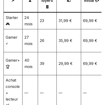
📌
⏳
loyers
💶
initial 💳
🧾
Starter
24
23
31,99 €
69,99 €
🎮
mois
Gamer
27
26
35,99 €
69,99 €
⚡
mois
Gamer+
40
39
29,99 €
69,99 €
🏆
mois
Achat
console
+
—
—
—
—
lecteur