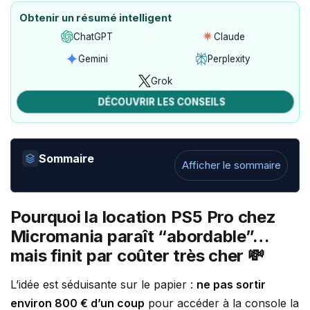
Obtenir un résumé intelligent
ChatGPT
Claude
Ouvrir
Ouvrir
avec
avec
Gemini
Perplexity
Ouvrir
Ouvrir
ChatGPT
Claude
avec
avec
Grok
Ouvrir
Gemini
Perplexity
avec
DÉCOUVRIR LES CONSEILS
Grok
Sommaire
Afficher le sommaire
Pourquoi la location PS5 Pro chez
Micromania paraît “abordable”…
mais finit par coûter très cher 💸
L’idée est séduisante sur le papier :
ne pas sortir
environ 800 € d’un coup
pour accéder à la console la