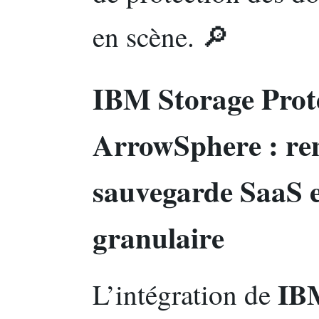
en scène. 🔎
IBM Storage Prote
ArrowSphere : re
sauvegarde SaaS e
granulaire
IBM
L’intégration de