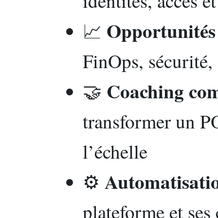
identités, accès e
Opportunités 
📈
FinOps, sécurité
Coaching co
🤝
transformer un P
l’échelle
Automatisati
⚙️
plateforme et ses