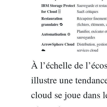
IBM Storage Protect
Sauvegarde et resta
for Cloud
🗄️
SaaS critiques
Restauration
Récupérer finement 
granulaire
🔁
(fichiers, éléments,
Planifier, exécuter e
Automatisation
⚙️
sauvegardes
ArrowSphere Cloud
Distribution, gestion
☁️
services cloud
À l’échelle de l’éco
illustre une tendance
cloud se joue dans l