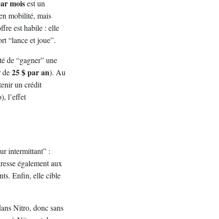
par mois
est un
en mobilité, mais
fre est habile : elle
rt “lance et joue”.
ité de “gagner” une
25 $ par an
r de
). Au
tenir un crédit
, l’effet
r intermittant” :
adresse également aux
s. Enfin, elle cible
ans Nitro, donc sans