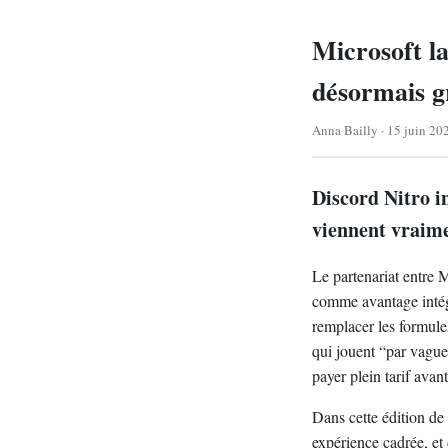
Microsoft l
désormais g
Anna Bailly · 15 juin 20
Discord Nitro i
viennent vraime
Le partenariat entre M
comme avantage inté
remplacer les formule
qui jouent “par vagues
payer plein tarif avan
Dans cette édition de
expérience cadrée, e