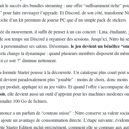
ait le succès des bundles streaming : une offre “suffisamment riche” pou
” pour faire envisager l’upgrade. Et Discord, de son côté, transforme 
roche d’un kit premium de joueur PC que d’un simple pack de stickers.
tée du mouvement, il suffit de penser à un cas concret : Lina, étudiante,
 de son temps sur Discord à organiser des sessions. Jusqu’ici, Nitro lui se
le jeu devient un bénéfice “
t à personnaliser ses salons. Désormais,
cela change la dynamique : quand plusieurs membres disposent du même
oi ce soir ?” diminue nettement.
 la formule Starter pousse à la découverte. Un catalogue plus court peut
il devient paradoxalement plus “jouable” : moins de choix, donc moins 
ign produit, appliqué ici au jeu vidéo. Et quand l’offre s’accompagne d
ois
, elle devient aussi un outil d’appoint pour les machines modestes o
nstaller 100 Go de fichiers.
nnonce a un parfum de “couteau suisse” : Nitro conserve sa valeur soc
 y ajoute un avantage de consommation directe. L’étape suivante, évidente
te Starter Edition inclut précisément, comment elle se compare aux aut