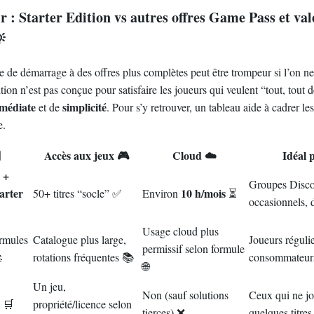
r : Starter Edition vs autres offres Game Pass et val

de démarrage à des offres plus complètes peut être trompeur si l’on ne 
tion n’est pas conçue pour satisfaire les joueurs qui veulent “tout, tout d
médiate
simplicité
et de
. Pour s’y retrouver, un tableau aide à cadrer les
e.

Accès aux jeux 🎮
Cloud ☁️
Idéal 
 +
Groupes Disco
arter
10 h/mois
50+ titres “socle” ✅
Environ
⏳
occasionnels, 
Usage cloud plus
rmules
Catalogue plus large,
Joueurs régulie
permissif selon formule

rotations fréquentes 📚
consommateurs 
🌐
Un jeu,
Non (sauf solutions
Ceux qui ne jo
é 🛒
propriété/licence selon
tierces) ❌
quelques titres