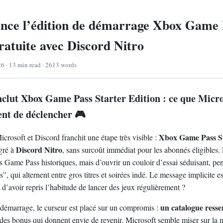
ance l’édition de démarrage Xbox Game 
ratuite avec Discord Nitro
26 · 13 min read · 2613 words
nclut Xbox Game Pass Starter Edition : ce que Micro
nt de déclencher 🎮
Xbox Game Pass St
icrosoft et Discord franchit une étape très visible :
Discord Nitro
gré à
, sans surcoût immédiat pour les abonnés éligibles. 
s Game Pass historiques, mais d’ouvrir un couloir d’essai séduisant, pen
”, qui alternent entre gros titres et soirées indé. Le message implicite e
t d’avoir repris l’habitude de lancer des jeux régulièrement ?
un catalogue resse
 démarrage, le curseur est placé sur un compromis :
t des bonus qui donnent envie de revenir. Microsoft semble miser sur l