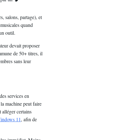
s, salons, partage), et
s musicales quand
n outil.
ateur devait proposer
mune de 50+ titres, il
embres sans leur
des services en
 la machine peut faire
 alléger certains
 Windows 11
, afin de
 plus immédiat. Moins