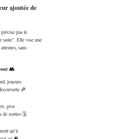
eur ajoutée de
précise pas le
e suite”. Elle vise une
 attentes, sans
pour 👥
rd, joueurs
découverte 🔎
rs, gros
de sorties 🗓️
uent qu’à
 par an 🧠