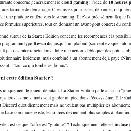
cloud gaming
10 heures 
ucturante concerne généralement le
: l’idée de
 une formule de démarrage. C’est assez pour tester, dépanner, ou jouer 
ler une pratique entière vers le streaming. Et c’est précisément là que l’of
les formules supérieures, tout en donnant un avant-goût concret du confo
onné autour de la Starter Edition concerne les récompenses : la possibil
Rewards
un programme type
, jusqu’à un plafond (souvent évoqué autou
duit par des micro-incitations : faire une action, débloquer des points, ob
olutionnaire isolément, mais combiné à un abonnement déjà payé (Nitro)
ssant : “tout ce qui tombe est bonus”.
nt cette édition Starter ?
as uniquement le joueur débutant. La Starter Edition parle aussi au “joueu
temps tous les mois, mais veut garder un pied dans l’écosystème. Elle s’
nt Discord quotidiennement mais ne veulent pas multiplier les abonnement
ne base commune existe, les soirées deviennent plus simples à planifier.
incluse
ite : est-ce que l’offre est “gratuite” ? Techniquement, elle est
d