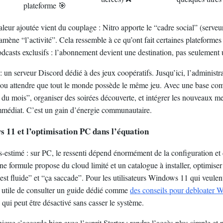
plateforme 🎯
aleur ajoutée vient du couplage : Nitro apporte le “cadre social” (serveur
amène “l’activité”. Cela ressemble à ce qu’ont fait certaines plateforme
odcasts exclusifs : l’abonnement devient une destination, pas seulement u
: un serveur Discord dédié à des jeux coopératifs. Jusqu’ici, l’administr
ay ou attendre que tout le monde possède le même jeu. Avec une base com
u du mois”, organiser des soirées découverte, et intégrer les nouveaux m
médiat. C’est un gain d’énergie communautaire.
 11 et l’optimisation PC dans l’équation
-estimé : sur PC, le ressenti dépend énormément de la configuration et 
e formule propose du cloud limité et un catalogue à installer, optimiser
’est fluide” et “ça saccade”. Pour les utilisateurs Windows 11 qui veulent
re utile de consulter un guide dédié comme
des conseils pour debloater
ui peut être désactivé sans casser le système.
ique s’accorde bien avec l’esprit Starter : rendre l’accès plus simple et