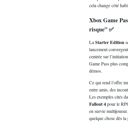
cela change côté habi
Xbox Game Pass 
risque” ✅
Starter Edition
La
s
lancement convergent 
centrée sur l’initiatio
Game Pass plus comple
démos.
Ce qui rend l’offre im
entre amis, des incon
Les exemples cités dan
Fallout 4
pour le RPG
en survie multijoueur
quelque chose dès la