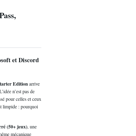
Pass,
soft et Discord
arter Edition
arrive
L’idée n’est pas de
sé pour celles et ceux
st limpide : pourquoi
rré (50+ jeux)
, une
a même mécanique