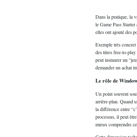
Dans la pratique, la v
le Game Pass Starter 
elles ont ajouté des p
Exemple très concret 
des titres free-to-pl
peut instaurer un “je
demander un achat im
Le rôle de Windows
Un point souvent sous
arrière-plan. Quand un
la différence entre “c
processus, il peut êt
mieux comprendre ce q
Cette dimension techn