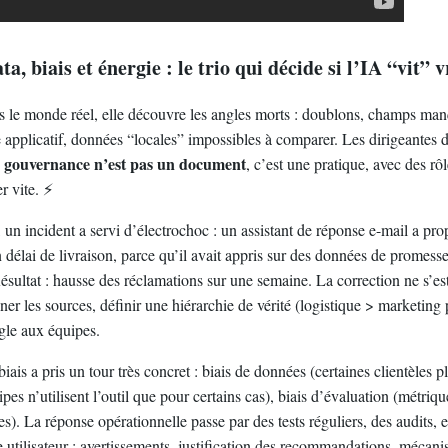
, biais et énergie : le trio qui décide si l’IA “vit” 
 le monde réel, elle découvre les angles morts : doublons, champs manq
e applicatif, données “locales” impossibles à comparer. Les dirigeantes d
a gouvernance n’est pas un document
, c’est une pratique, avec des rôl
r vite. ⚡
 incident a servi d’électrochoc : un assistant de réponse e-mail a pro
n délai de livraison, parce qu’il avait appris sur des données de promess
 Résultat : hausse des réclamations sur une semaine. La correction ne s’es
gner les sources, définir une hiérarchie de vérité (logistique > marketing p
ègle aux équipes.
biais a pris un tour très concret : biais de données (certaines clientèles p
ipes n’utilisent l’outil que pour certains cas), biais d’évaluation (métriqu
s). La réponse opérationnelle passe par des tests réguliers, des audits, e
e utilisateur : avertissements, justification des recommandations, mécan