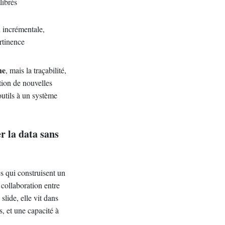
librés
 incrémentale,
rtinence
he
, mais la traçabilité,
tion de nouvelles
utils à un système
r la data sans
es qui construisent un
 collaboration entre
slide, elle vit dans
, et une capacité à