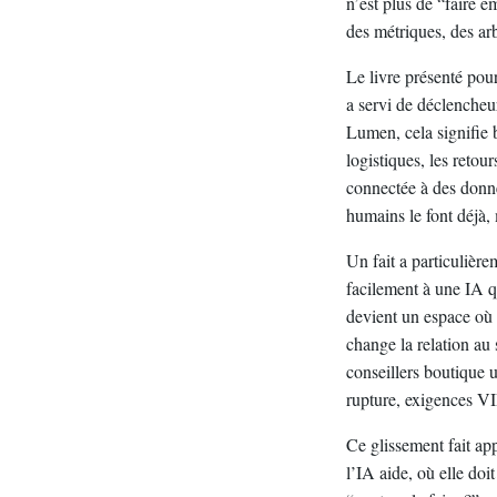
n’est plus de “faire é
des métriques, des ar
Le livre présenté pour
a servi de déclencheu
Lumen, cela signifie b
logistiques, les retou
connectée à des donné
humains le font déjà,
Un fait a particulière
facilement à une IA qu
devient un espace où 
change la relation au
conseillers boutique u
rupture, exigences VI
Ce glissement fait app
l’IA aide, où elle doi