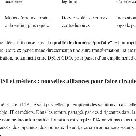
accélérée
légitime
d’alerte ca
Moins d’erreurs terrain,
Docs obsolètes, sources
Indexation
onboarding plus rapide
contradictoires
logs de pe
la qualité de données “parfaite” est un myt
e idée a fait consensus :
ble. Cette exigence mène directement à une autre transformation : la créa
nisation, notamment entre DSI et CDO, pour passer d’un empilement d’o
 et métiers : nouvelles alliances pour faire circule
réussissent l’IA ne sont pas celles qui empilent des solutions, mais cell
tégie, IT et métiers. Dans les retours partagés par des dirigeantes data, la
incontournable
se comme
. La raison est simple : l’IA ne vit pas dans un 
’accès, des pipelines, des journaux d’audit, des environnements sécurisés
🧩