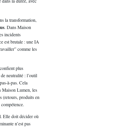
e dans la durée, avec
ns la transformation,
sus
. Dans Maison
es incidents
ce est brutale : une IA
travailler” comme les
 confient plus
 neutralité : l’outil
pas-à-pas. Cela
ns Maison Lumen, les
s (retours, produits en
n compétence.
l
. Elle doit décider où
rminante n’est pas