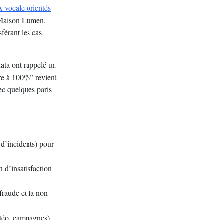
A vocale orientés
z Maison Lumen,
férant les cas
data ont rappelé un
re à 100%” revient
ec quelques paris
 d’incidents) pour
 d’insatisfaction
 fraude et la non-
étéo, campagnes).