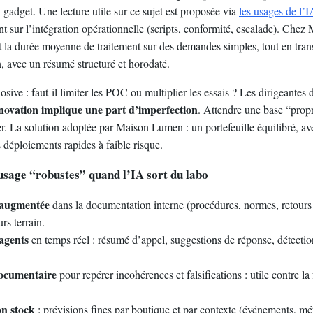
gadget. Une lecture utile sur ce sujet est proposée via
les usages de l’I
ent sur l’intégration opérationnelle (scripts, conformité, escalade). Che
it la durée moyenne de traitement sur des demandes simples, tout en trans
, avec un résumé structuré et horodaté.
osive : faut-il limiter les POC ou multiplier les essais ? Les dirigeantes 
nnovation implique une part d’imperfection
. Attendre une base “prop
rer. La solution adoptée par Maison Lumen : un portefeuille équilibré, av
 déploiements rapides à faible risque.
’usage “robustes” quand l’IA sort du labo
 augmentée
dans la documentation interne (procédures, normes, retours
urs terrain.
agents
en temps réel : résumé d’appel, suggestions de réponse, détection
ocumentaire
pour repérer incohérences et falsifications : utile contre la
on stock
: prévisions fines par boutique et par contexte (événements, m