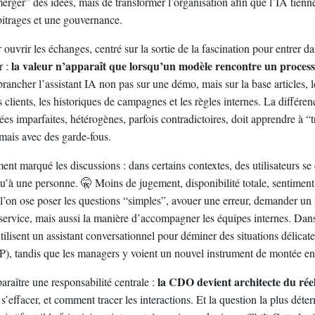
merger” des idées, mais de transformer l’organisation afin que l’IA tienn
bitrages et une gouvernance.
 ouvrir les échanges, centré sur la sortie de la fascination pour entrer da
la valeur n’apparaît que lorsqu’un modèle rencontre un proces
r :
rancher l’assistant IA non pas sur une démo, mais sur la base articles, l
rs clients, les historiques de campagnes et les règles internes. La différen
es imparfaites, hétérogènes, parfois contradictoires, doit apprendre à “
 mais avec des garde-fous.
ment marqué les discussions : dans certains contextes, des utilisateurs se
’à une personne. 🤫 Moins de jugement, disponibilité totale, sentiment de
l’on ose poser les questions “simples”, avouer une erreur, demander un 
 service, mais aussi la manière d’accompagner les équipes internes. Da
tilisent un assistant conversationnel pour déminer des situations délicate
P), tandis que les managers y voient un nouvel instrument de montée e
la CDO devient architecte du rée
araître une responsabilité centrale :
t s’effacer, et comment tracer les interactions. Et la question la plus déte