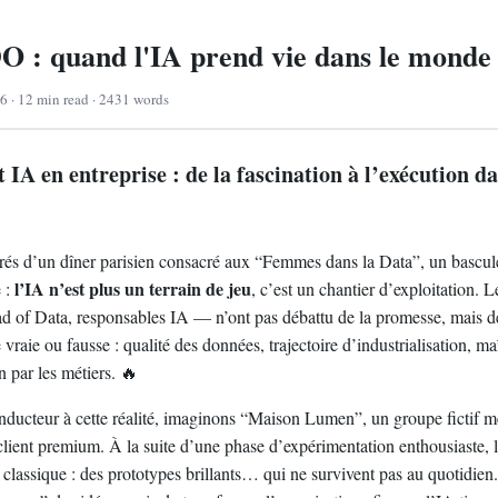
: quand l'IA prend vie dans le monde 
6 · 12 min read · 2431 words
A en entreprise : de la fascination à l’exécution d
trés d’un dîner parisien consacré aux “Femmes dans la Data”, un bascu
l’IA n’est plus un terrain de jeu
e :
, c’est un chantier d’exploitation. L
of Data, responsables IA — n’ont pas débattu de la promesse, mais de
raie ou fausse : qualité des données, trajectoire d’industrialisation, maî
n par les métiers. 🔥
nducteur à cette réalité, imaginons “Maison Lumen”, un groupe fictif mê
lient premium. À la suite d’une phase d’expérimentation enthousiaste, l’
 classique : des prototypes brillants… qui ne survivent pas au quotidie