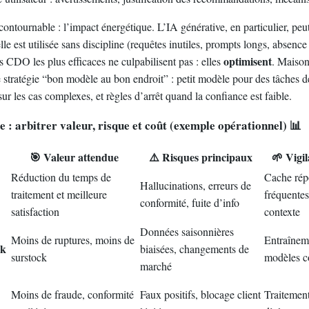
ontournable : l’impact énergétique. L’IA générative, en particulier, peu
 elle est utilisée sans discipline (requêtes inutiles, prompts longs, absen
optimisent
 CDO les plus efficaces ne culpabilisent pas : elles
. Maison
 stratégie “bon modèle au bon endroit” : petit modèle pour des tâches de
r les cas complexes, et règles d’arrêt quand la confiance est faible.
e : arbitrer valeur, risque et coût (exemple opérationnel) 📊
🎯 Valeur attendue
⚠️ Risques principaux
🌱 Vigi
Réduction du temps de
Cache rép
Hallucinations, erreurs de
traitement et meilleure
fréquentes
conformité, fuite d’info
satisfaction
contexte
Données saisonnières
Moins de ruptures, moins de
Entraîneme
ck
biaisées, changements de
surstock
modèles c
marché
Moins de fraude, conformité
Faux positifs, blocage client
Traitement