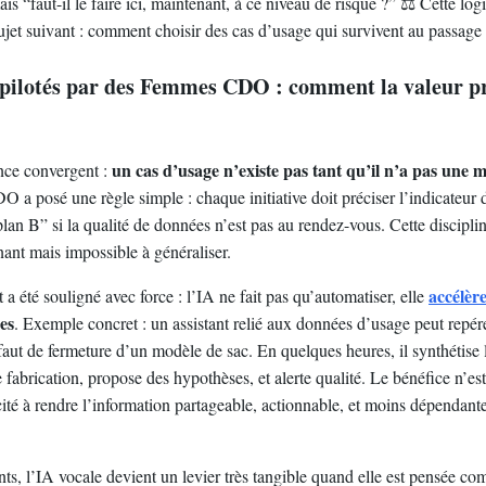
ais “faut-il le faire ici, maintenant, à ce niveau de risque ?” ⚖️ Cette lo
ujet suivant : comment choisir des cas d’usage qui survivent au passage 
 pilotés par des Femmes CDO : comment la valeur p
un cas d’usage n’existe pas tant qu’il n’a pas une 
nce convergent :
a posé une règle simple : chaque initiative doit préciser l’indicateur de
“plan B” si la qualité de données n’est pas au rendez-vous. Cette discipli
ant mais impossible à généraliser.
accélèr
 a été souligné avec force : l’IA ne fait pas qu’automatiser, elle
es
. Exemple concret : un assistant relié aux données d’usage peut repé
aut de fermeture d’un modèle de sac. En quelques heures, il synthétise 
 fabrication, propose des hypothèses, et alerte qualité. Le bénéfice n’es
acité à rendre l’information partageable, actionnable, et moins dépendant
ents, l’IA vocale devient un levier très tangible quand elle est pensée 