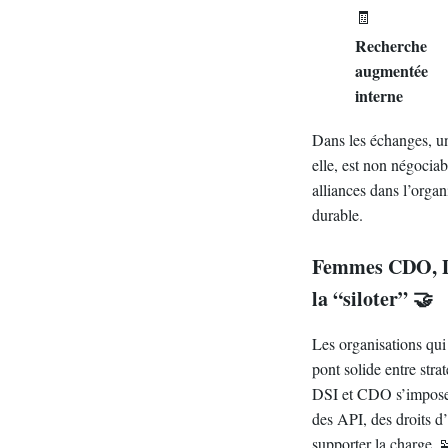
🧾
Recherche
augmentée
interne
Dans les échanges, un
elle, est non négocia
alliances dans l’orga
durable.
Femmes CDO, DSI
la “siloter” 🤝
Les organisations qui 
pont solide entre stra
DSI et CDO s’impo
des API, des droits d
supporter la charge. 