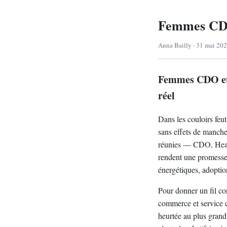
Femmes CDO 
Anna Bailly · 31 mai 202
Femmes CDO et I
réel
Dans les couloirs feu
sans effets de manch
réunies — CDO, Head 
rendent une promesse v
énergétiques, adoptio
Pour donner un fil co
commerce et service c
heurtée au plus grand