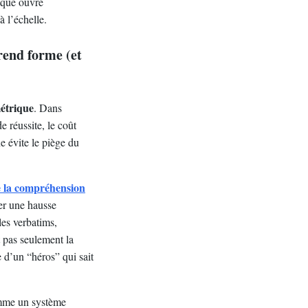
gique ouvre
à l’échelle.
rend forme (et
métrique
. Dans
 réussite, le coût
ne évite le piège du
e la compréhension
rer une hausse
les verbatims,
t pas seulement la
e d’un “héros” qui sait
comme un système