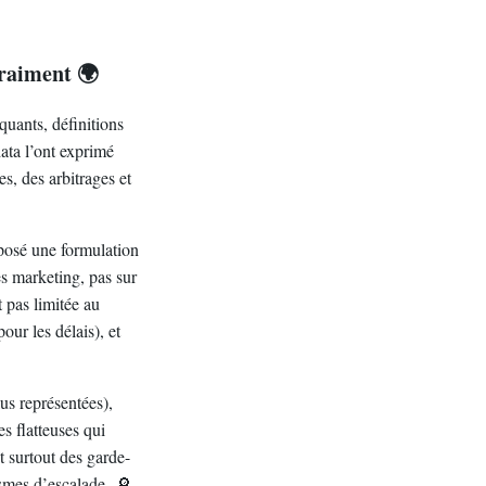
vraiment 🌍
uants, définitions
ata l’ont exprimé
es, des arbitrages et
posé une formulation
es marketing, pas sur
t pas limitée au
our les délais), et
lus représentées),
es flatteuses qui
t surtout des garde-
ismes d’escalade. 🔎