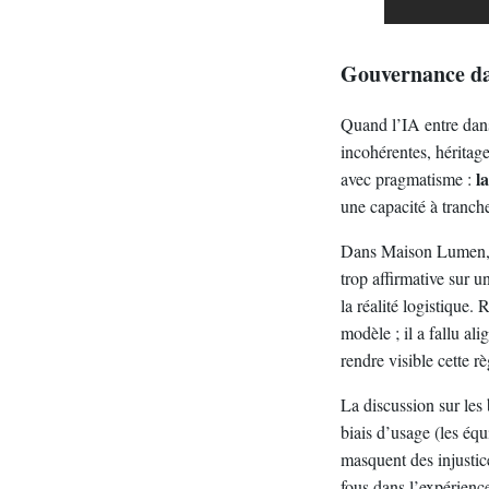
Gouvernance data
Quand l’IA entre dans
incohérentes, héritag
l
avec pragmatisme :
une capacité à tranche
Dans Maison Lumen, un
trop affirmative sur u
la réalité logistique.
modèle ; il a fallu ali
rendre visible cette r
La discussion sur les 
biais d’usage (les équ
masquent des injustice
fous dans l’expérienc