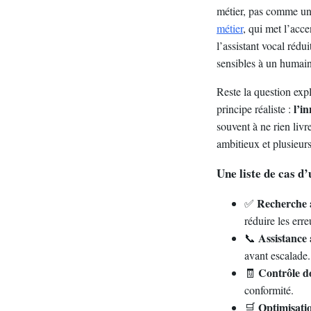
métier, pas comme un 
métier
, qui met l’acc
l’assistant vocal rédu
sensibles à un humain
Reste la question expl
l’i
principe réaliste :
souvent à ne rien liv
ambitieux et plusieurs
Une liste de cas d
Recherche
✅
réduire les erre
Assistance 
📞
avant escalade.
Contrôle d
🧾
conformité.
Optimisati
🛒