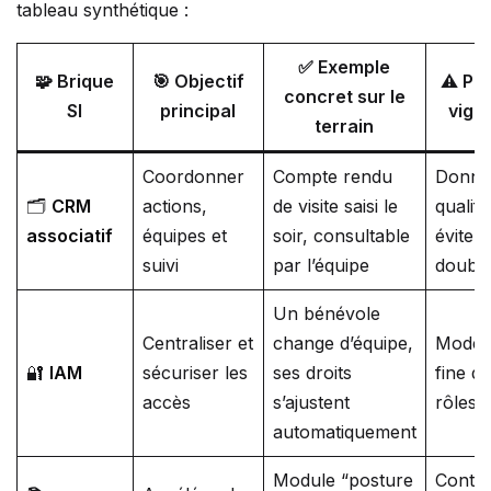
tableau synthétique :
✅ Exemple
🧩 Brique
🎯 Objectif
⚠️ Poi
concret sur le
SI
principal
vigi
terrain
Coordonner
Compte rendu
Donné
🗂️
CRM
actions,
de visite saisi le
qualifie
associatif
équipes et
soir, consultable
éviter 
suivi
par l’équipe
doubl
Un bénévole
Centraliser et
change d’équipe,
Modéli
🔐
IAM
sécuriser les
ses droits
fine d
accès
s’ajustent
rôles
automatiquement
Module “posture
Conte