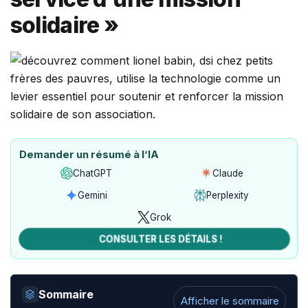
solidaire »
Demander un résumé à l’IA
ChatGPT
Claude
Ouvrir
Ouvrir
avec
avec
Gemini
Perplexity
Ouvrir
Ouvrir
ChatGPT
Claude
avec
avec
Grok
Ouvrir
Gemini
Perplexity
avec
CONSULTER LES DÉTAILS !
Grok
Sommaire
Afficher le sommaire