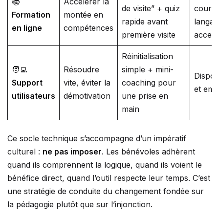
📚
Accélérer la
de visite” + quiz
courts
Formation
montée en
rapide avant
langag
en ligne
compétences
première visite
access
Réinitialisation
🧑‍💻
Résoudre
simple + mini-
Disponi
Support
vite, éviter la
coaching pour
et emp
utilisateurs
démotivation
une prise en
main
Ce socle technique s’accompagne d’un impératif
culturel :
ne pas imposer
. Les bénévoles adhèrent
quand ils comprennent la logique, quand ils voient le
bénéfice direct, quand l’outil respecte leur temps. C’est
une stratégie de conduite du changement fondée sur
la pédagogie plutôt que sur l’injonction.