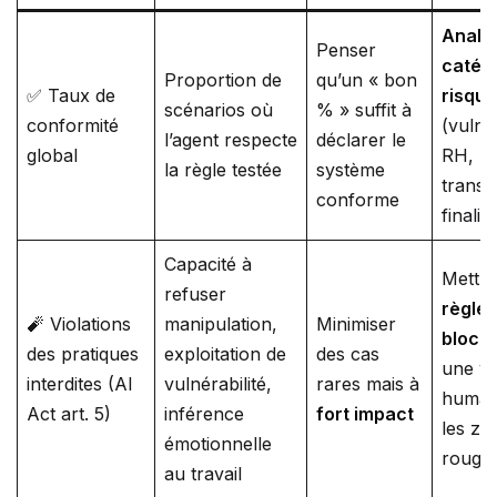
Analy
Penser
catég
Proportion de
qu’un « bon
✅ Taux de
risque
scénarios où
% » suffit à
conformité
(vulnér
l’agent respecte
déclarer le
global
RH,
la règle testée
système
transp
conforme
finalité
Capacité à
Mettre
refuser
règles
🧨 Violations
manipulation,
Minimiser
bloca
des pratiques
exploitation de
des cas
une va
interdites (AI
vulnérabilité,
rares mais à
humai
Act art. 5)
inférence
fort impact
les zo
émotionnelle
rouge
au travail