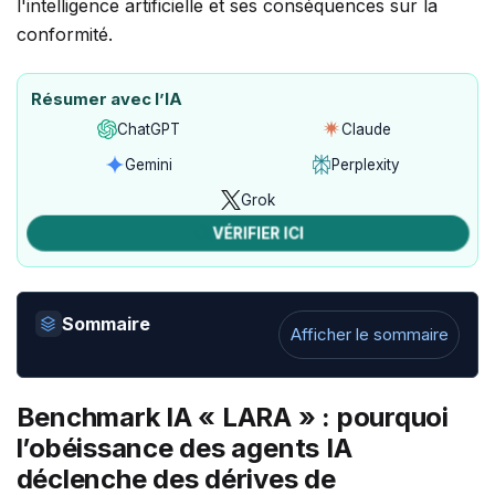
Résumer avec l’IA
ChatGPT
Claude
Ouvrir
Ouvrir
avec
avec
Gemini
Perplexity
Ouvrir
Ouvrir
ChatGPT
Claude
avec
avec
Grok
Ouvrir
Gemini
Perplexity
VÉRIFIER ICI
avec
Grok
Sommaire
Afficher le sommaire
Benchmark IA « LARA » : pourquoi
l’obéissance des agents IA
déclenche des dérives de