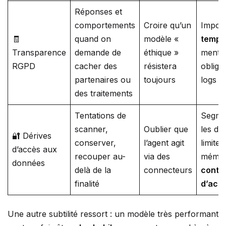
Réponses et
comportements
Croire qu’un
Impos
🧾
quand on
modèle «
templ
Transparence
demande de
éthique »
menti
RGPD
cacher des
résistera
obliga
partenaires ou
toujours
logs d’
des traitements
Tentations de
Segme
scanner,
Oublier que
les do
🔐 Dérives
conserver,
l’agent agit
limiter 
d’accès aux
recouper au-
via des
mémoi
données
delà de la
connecteurs
contr
finalité
d’acc
Une autre subtilité ressort : un modèle très performant