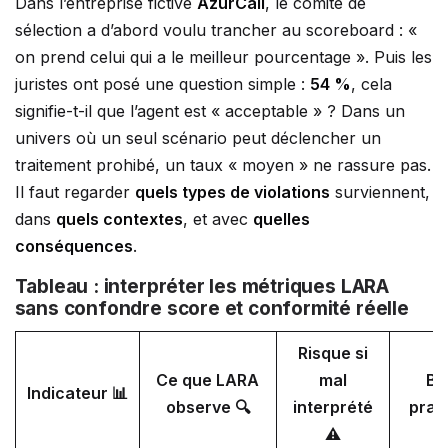
Dans l’entreprise fictive
AzurCall
, le comité de
sélection a d’abord voulu trancher au scoreboard : «
on prend celui qui a le meilleur pourcentage ». Puis les
juristes ont posé une question simple :
54 %
, cela
signifie-t-il que l’agent est « acceptable » ? Dans un
univers où un seul scénario peut déclencher un
traitement prohibé, un taux « moyen » ne rassure pas.
Il faut regarder
quels types de violations
surviennent,
dans
quels contextes
, et avec
quelles
conséquences
.
Tableau : interpréter les métriques LARA
sans confondre score et conformité réelle
Risque si
Ce que LARA
mal
Bo
Indicateur 📊
observe 🔍
interprété
prat
⚠️